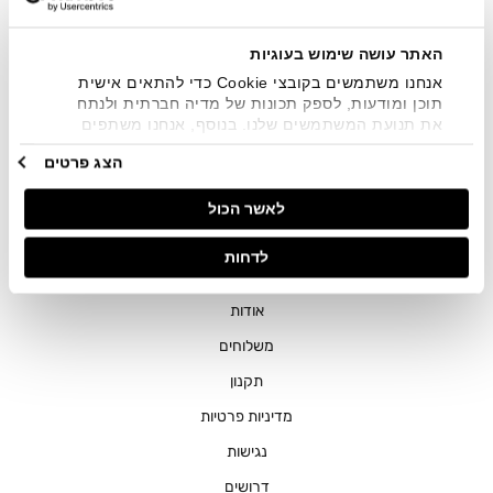
שיווקיים בכלל פרטי הקשר המצויים בידי החברה ובכלל זה דוא"ל
SMS ועוד. המידע ייאסף בהתאם למדיניות הפרטיות של החברה.
"
צפייה במדיניות הפרטיות
".
האתר עושה שימוש בעוגיות
אנחנו משתמשים בקובצי Cookie כדי להתאים אישית
תוכן ומודעות, לספק תכונות של מדיה חברתית ולנתח
את תנועת המשתמשים שלנו. בנוסף, אנחנו משתפים
מידע על אופן השימוש באתר שלנו עם השותפים שלנו
הצג פרטים
מתחומי המדיה החברתית, הפרסום וניתוח הנתונים.
גורמים אלה עשויים לשלב את הנתונים האלה עם מידע
חנויות
לאשר הכול
אחר שסיפקתם או שהם אספו בעקבות השימוש שעשיתם
בשירותים שלהם.
שירות לקוחות
לדחות
ההזמנות שלי
אודות
משלוחים
תקנון
מדיניות פרטיות
נגישות
דרושים