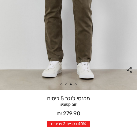
מכנסי ג’וגר 5 כיסים
חום קפוצינו
מחיר
279.90 ₪
אחרי
40% בקניית 2 פריטים
הנחה