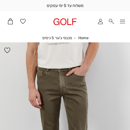
משלוח עד 5 ימי עסקים
שלוח
ד
מי
סקים
Home
מכנסי ג’וגר 5 כיסים
Home
מכנסי ג’וגר 5 כיסים
ומך
כירה
הו
אדר
למ
(1