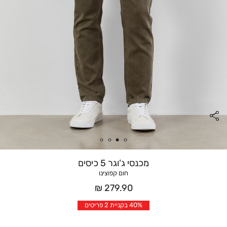
מכנסי ג’וגר 5 כיסים
חום קפוצינו
מחיר
279.90 ₪
אחרי
40% בקניית 2 פריטים
הנחה