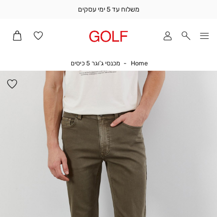
משלוח עד 5 ימי עסקים
שלוח
ד
מי
סקים
Home
מכנסי ג’וגר 5 כיסים
Home
מכנסי ג’וגר 5 כיסים
ומך
כירה
הו
אדר
למ
(1