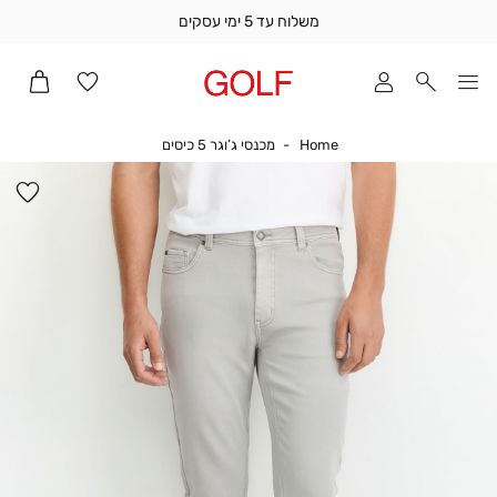
משלוח עד 5 ימי עסקים
שלוח
ד
מי
סקים
Home
מכנסי ג’וגר 5 כיסים
Home
מכנסי ג’וגר 5 כיסים
ומך
כירה
הו
אדר
למ
(1