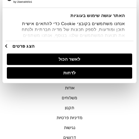
שיווקיים בכלל פרטי הקשר המצויים בידי החברה ובכלל זה דוא"ל
SMS ועוד. המידע ייאסף בהתאם למדיניות הפרטיות של החברה.
"
צפייה במדיניות הפרטיות
".
האתר עושה שימוש בעוגיות
אנחנו משתמשים בקובצי Cookie כדי להתאים אישית
תוכן ומודעות, לספק תכונות של מדיה חברתית ולנתח
את תנועת המשתמשים שלנו. בנוסף, אנחנו משתפים
מידע על אופן השימוש באתר שלנו עם השותפים שלנו
הצג פרטים
מתחומי המדיה החברתית, הפרסום וניתוח הנתונים.
גורמים אלה עשויים לשלב את הנתונים האלה עם מידע
חנויות
לאשר הכול
אחר שסיפקתם או שהם אספו בעקבות השימוש שעשיתם
בשירותים שלהם.
שירות לקוחות
לדחות
ההזמנות שלי
אודות
משלוחים
תקנון
מדיניות פרטיות
נגישות
דרושים