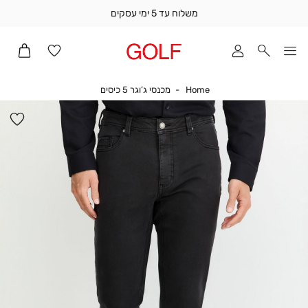
משלוח עד 5 ימי עסקים
שלוח
ד
מי
סקים
Home
מכנסי ג’וגר 5 כיסים
Home
מכנסי ג’וגר 5 כיסים
ומך
כירה
הו
אדר
למ
(1