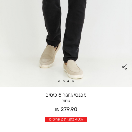
מכנסי ג’וגר 5 כיסים
שחור
מחיר
279.90 ₪
אחרי
40% בקניית 2 פריטים
הנחה