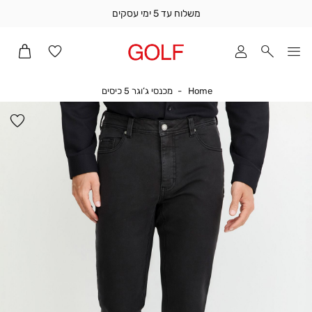
משלוח עד 5 ימי עסקים
שלוח
ד
מי
סקים
Home
מכנסי ג’וגר 5 כיסים
Home
מכנסי ג’וגר 5 כיסים
ומך
כירה
הו
אדר
למ
(1