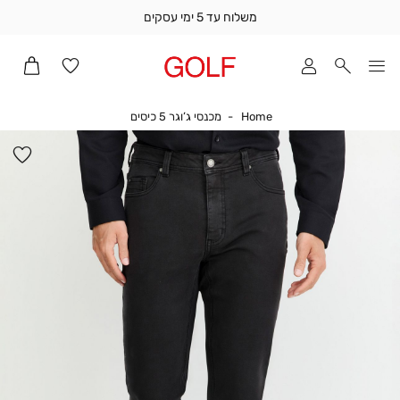
משלוח עד 5 ימי עסקים
שלוח
ד
מי
סקים
Home
מכנסי ג’וגר 5 כיסים
Home
מכנסי ג’וגר 5 כיסים
ומך
כירה
הו
אדר
למ
(1