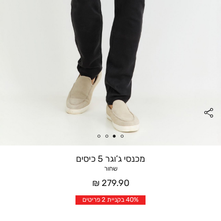
מכנסי ג’וגר 5 כיסים
שחור
מחיר
279.90 ₪
אחרי
40% בקניית 2 פריטים
הנחה