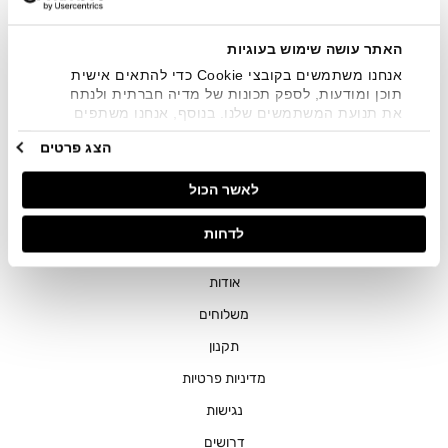
שיווקיים בכלל פרטי הקשר המצויים בידי החברה ובכלל זה דוא"ל
SMS ועוד. המידע ייאסף בהתאם למדיניות הפרטיות של החברה.
"
צפייה במדיניות הפרטיות
".
האתר עושה שימוש בעוגיות
אנחנו משתמשים בקובצי Cookie כדי להתאים אישית
תוכן ומודעות, לספק תכונות של מדיה חברתית ולנתח
את תנועת המשתמשים שלנו. בנוסף, אנחנו משתפים
מידע על אופן השימוש באתר שלנו עם השותפים שלנו
הצג פרטים
מתחומי המדיה החברתית, הפרסום וניתוח הנתונים.
גורמים אלה עשויים לשלב את הנתונים האלה עם מידע
חנויות
לאשר הכול
אחר שסיפקתם או שהם אספו בעקבות השימוש שעשיתם
בשירותים שלהם.
שירות לקוחות
לדחות
ההזמנות שלי
אודות
משלוחים
תקנון
מדיניות פרטיות
נגישות
דרושים