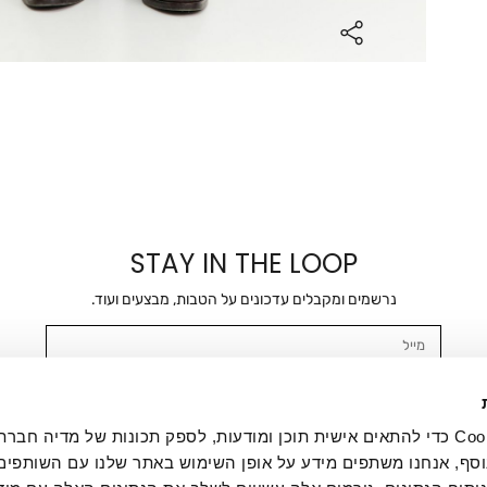
STAY IN THE LOOP
נרשמים ומקבלים עדכונים על הטבות, מבצעים ועוד.
מייל
אשר/ת ומסכימ/ה לקבלת דיוור ישיר, הודעות ופרסומים שיווקיים בכלל פרטי הקשר 
SMS ועוד. המידע ייאסף בהתאם למדיניות הפרטיות של החברה. "
במדיניות הפרטיות
".
אנחנו משתמשים בקובצי Cookie כדי להתאים אישית תוכן ומודעות, לספק תכונות של מדיה
סף, אנחנו משתפים מידע על אופן השימוש באתר שלנו עם השותפים