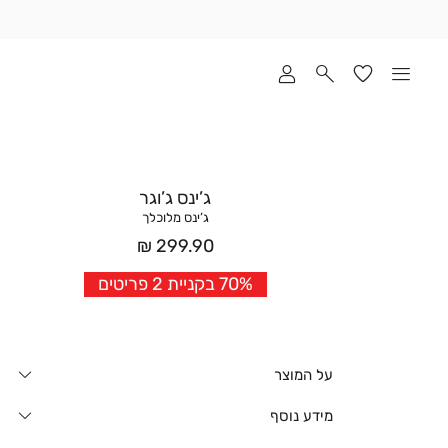
שלוח
ד
מי
סקים
ומך
כירה
אדר
ג’ינס ג’וגר
(1
ג’ינס מלוכלך
מחיר
299.90 ₪
אחרי
70% בקניית 2 פריטים
הנחה
על המוצר
מידע נוסף