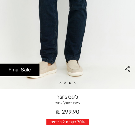
Final Sale
ג’ינס ג’וגר
גינס כחול\שחור
מחיר
299.90 ₪
אחרי
70% בקניית 2 פריטים
הנחה