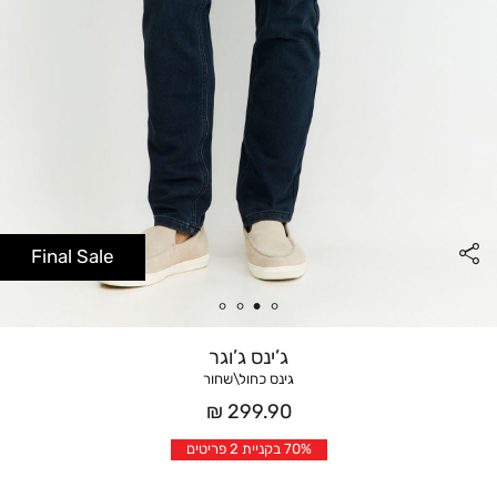
Final Sale
ג’ינס ג’וגר
גינס כחול\שחור
מחיר
299.90 ₪
אחרי
70% בקניית 2 פריטים
הנחה