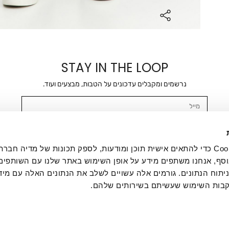
STAY IN THE LOOP
נרשמים ומקבלים עדכונים על הטבות, מבצעים ועוד.
מייל
אשר/ת ומסכימ/ה לקבלת דיוור ישיר, הודעות ופרסומים שיווקיים בכלל פרטי הקשר 
SMS ועוד. המידע ייאסף בהתאם למדיניות הפרטיות של החברה. "
במדיניות הפרטיות
".
אנחנו משתמשים בקובצי Cookie כדי להתאים אישית תוכן ומודעות, לספק תכונות של מדיה
סף, אנחנו משתפים מידע על אופן השימוש באתר שלנו עם השותפים
תוח הנתונים. גורמים אלה עשויים לשלב את הנתונים האלה עם מיד
בות השימוש שעשיתם בשירותים שלהם.
ת לקוחות
ההזמנות שלי
אודות
משלוחים
תקנון
מדיניות פרטי
דרושים
ביטול עסקה
מתנות לעסקים
תקנון גיפט קארד