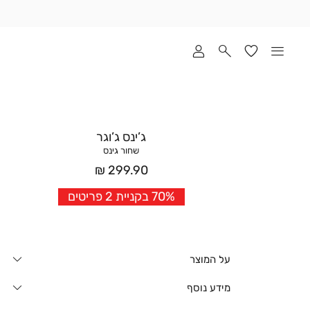
שלוח
ד
מי
סקים
ומך
כירה
אדר
ג’ינס ג’וגר
(1
שחור גינס
מחיר
299.90 ₪
אחרי
70% בקניית 2 פריטים
הנחה
על המוצר
מידע נוסף