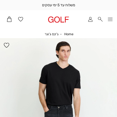
משלוח עד 5 ימי עסקים
שלוח
ד
מי
סקים
Home
ג’ינס ג’וגר
Home
ג’ינס ג’וגר
ומך
כירה
הו
אדר
למ
(1