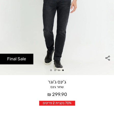
Final Sale
ג’ינס ג’וגר
שחור גינס
מחיר
299.90 ₪
אחרי
70% בקניית 2 פריטים
הנחה