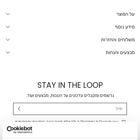
על המוצר
מידע נוסף
משלוחים והחזרות
מבצעים והנחות
STAY IN THE LOOP
נרשמים ומקבלים עדכונים על הטבות, מבצעים ועוד.
מייל
אני מאשר/ת ומסכימ/ה לקבלת דיוור ישיר, הודעות ופרסומים
שיווקיים בכלל פרטי הקשר המצויים בידי החברה ובכלל זה דוא"ל
SMS ועוד. המידע ייאסף בהתאם למדיניות הפרטיות של החברה.
"
צפייה במדיניות הפרטיות
".