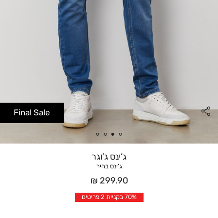
Final Sale
ג’ינס ג’וגר
ג’ינס בהיר
מחיר
299.90 ₪
אחרי
70% בקניית 2 פריטים
הנחה