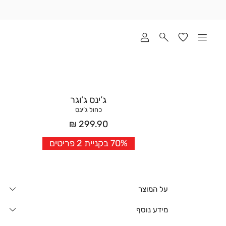
שלוח
ד
מי
סקים
ומך
כירה
אדר
ג’ינס ג’וגר
(1
כחול ג’ינס
מחיר
299.90 ₪
אחרי
70% בקניית 2 פריטים
הנחה
על המוצר
מידע נוסף