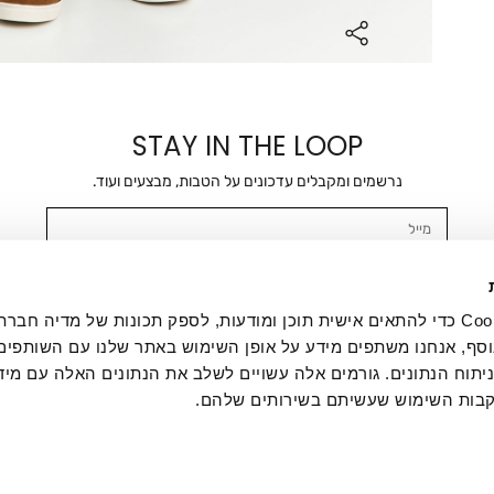
STAY IN THE LOOP
נרשמים ומקבלים עדכונים על הטבות, מבצעים ועוד.
מייל
אשר/ת ומסכימ/ה לקבלת דיוור ישיר, הודעות ופרסומים שיווקיים בכלל פרטי הקשר 
SMS ועוד. המידע ייאסף בהתאם למדיניות הפרטיות של החברה. "
במדיניות הפרטיות
".
אנחנו משתמשים בקובצי Cookie כדי להתאים אישית תוכן ומודעות, לספק תכונות של מדיה
סף, אנחנו משתפים מידע על אופן השימוש באתר שלנו עם השותפים
תוח הנתונים. גורמים אלה עשויים לשלב את הנתונים האלה עם מיד
בות השימוש שעשיתם בשירותים שלהם.
ת לקוחות
ההזמנות שלי
אודות
משלוחים
תקנון
מדיניות פרטי
דרושים
ביטול עסקה
מתנות לעסקים
תקנון גיפט קארד