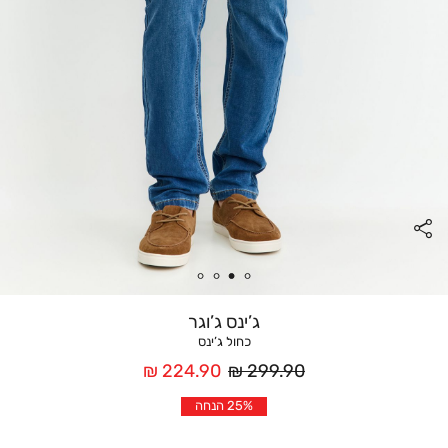
ג’ינס ג’וגר
כחול ג’ינס
מחיר
מחיר
224.90 ₪
299.90 ₪
רגיל
אחרי
25% הנחה
הנחה