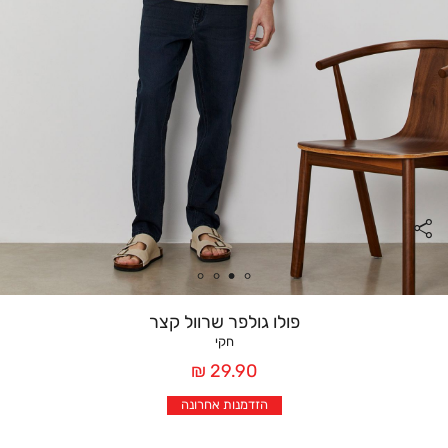
פולו גולפר שרוול קצר
חקי
מחיר
29.90 ₪
אחרי
הזדמנות אחרונה
הנחה