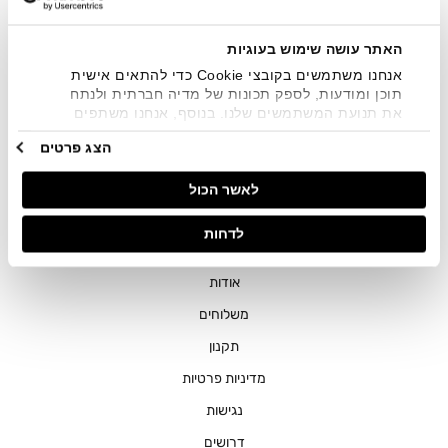
שיווקיים בכלל פרטי הקשר המצויים בידי החברה ובכלל זה דוא"ל
SMS ועוד. המידע ייאסף בהתאם למדיניות הפרטיות של החברה.
"
צפייה במדיניות הפרטיות
".
האתר עושה שימוש בעוגיות
אנחנו משתמשים בקובצי Cookie כדי להתאים אישית
תוכן ומודעות, לספק תכונות של מדיה חברתית ולנתח
את תנועת המשתמשים שלנו. בנוסף, אנחנו משתפים
מידע על אופן השימוש באתר שלנו עם השותפים שלנו
הצג פרטים
מתחומי המדיה החברתית, הפרסום וניתוח הנתונים.
גורמים אלה עשויים לשלב את הנתונים האלה עם מידע
חנויות
לאשר הכול
אחר שסיפקתם או שהם אספו בעקבות השימוש שעשיתם
בשירותים שלהם.
שירות לקוחות
לדחות
ההזמנות שלי
אודות
משלוחים
תקנון
מדיניות פרטיות
נגישות
דרושים