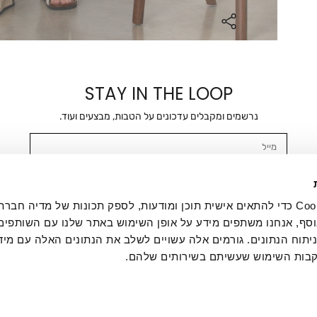
STAY IN THE LOOP
נרשמים ומקבלים עדכונים על הטבות, מבצעים ועוד.
מייל
אשר/ת ומסכימ/ה לקבלת דיוור ישיר, הודעות ופרסומים שיווקיים בכלל פרטי הקשר 
SMS ועוד. המידע ייאסף בהתאם למדיניות הפרטיות של החברה. "
במדיניות הפרטיות
".
אנחנו משתמשים בקובצי Cookie כדי להתאים אישית תוכן ומודעות, לספק תכונות של מדיה
סף, אנחנו משתפים מידע על אופן השימוש באתר שלנו עם השותפים
תוח הנתונים. גורמים אלה עשויים לשלב את הנתונים האלה עם מיד
בות השימוש שעשיתם בשירותים שלהם.
ת לקוחות
ההזמנות שלי
אודות
משלוחים
תקנון
מדיניות פרטי
דרושים
ביטול עסקה
מתנות לעסקים
תקנון גיפט קארד