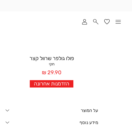
שלוח
ד
מי
סקים
ומך
כירה
אדר
פולו גולפר שרוול קצר
(1
חקי
מחיר
29.90 ₪
אחרי
הזדמנות אחרונה
הנחה
על המוצר
מידע נוסף