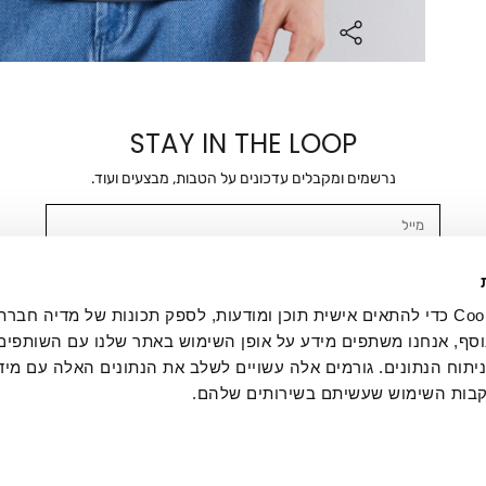
STAY IN THE LOOP
נרשמים ומקבלים עדכונים על הטבות, מבצעים ועוד.
מייל
אשר/ת ומסכימ/ה לקבלת דיוור ישיר, הודעות ופרסומים שיווקיים בכלל פרטי הקשר 
SMS ועוד. המידע ייאסף בהתאם למדיניות הפרטיות של החברה. "
במדיניות הפרטיות
".
אנחנו משתמשים בקובצי Cookie כדי להתאים אישית תוכן ומודעות, לספק תכונות של מדיה
סף, אנחנו משתפים מידע על אופן השימוש באתר שלנו עם השותפים
תוח הנתונים. גורמים אלה עשויים לשלב את הנתונים האלה עם מיד
בות השימוש שעשיתם בשירותים שלהם.
ת לקוחות
ההזמנות שלי
אודות
משלוחים
תקנון
מדיניות פרטי
דרושים
ביטול עסקה
מתנות לעסקים
תקנון גיפט קארד