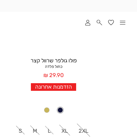
שלוח
ד
מי
סקים
ומך
כירה
אדר
פולו גולפר שרוול קצר
(1
כחול פלדה
מחיר
29.90 ₪
אחרי
הזדמנות אחרונה
הנחה
S
M
L
XL
2XL