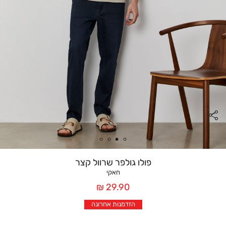
פולו גולפר שרוול קצר
חאקי
מחיר
29.90 ₪
אחרי
הזדמנות אחרונה
הנחה