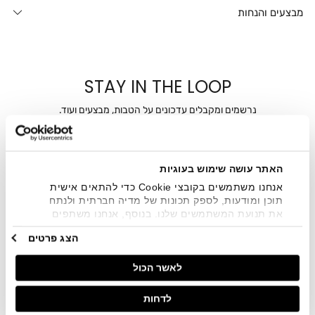
מבצעים והנחות
STAY IN THE LOOP
נרשמים ומקבלים עדכונים על הטבות, מבצעים ועוד.
מייל
האתר עושה שימוש בעוגיות
אני מאשר/ת ומסכימ/ה לקבלת דיוור ישיר, הודעות ופרסומים
שיווקיים בכלל פרטי הקשר המצויים בידי החברה ובכלל זה דוא"ל
אנחנו משתמשים בקובצי Cookie כדי להתאים אישית
SMS ועוד. המידע ייאסף בהתאם למדיניות הפרטיות של החברה.
תוכן ומודעות, לספק תכונות של מדיה חברתית ולנתח
"
צפייה במדיניות הפרטיות
".
את תנועת המשתמשים שלנו. בנוסף, אנחנו משתפים
מידע על אופן השימוש באתר שלנו עם השותפים שלנו
הצג פרטים
מתחומי המדיה החברתית, הפרסום וניתוח הנתונים.
גורמים אלה עשויים לשלב את הנתונים האלה עם מידע
לאשר הכול
אחר שסיפקתם או שהם אספו בעקבות השימוש שעשיתם
בשירותים שלהם.
לדחות
חנויות