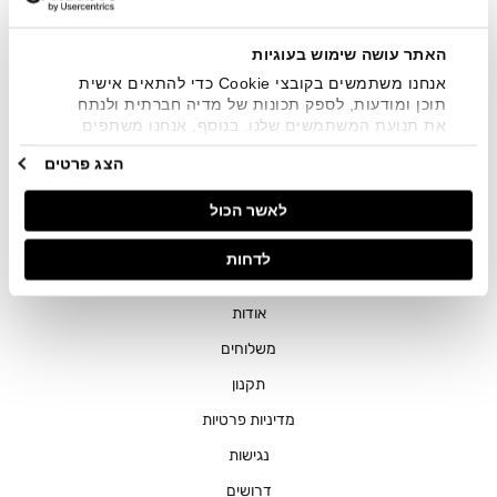
שיווקיים בכלל פרטי הקשר המצויים בידי החברה ובכלל זה דוא"ל
SMS ועוד. המידע ייאסף בהתאם למדיניות הפרטיות של החברה.
"
צפייה במדיניות הפרטיות
".
האתר עושה שימוש בעוגיות
אנחנו משתמשים בקובצי Cookie כדי להתאים אישית
תוכן ומודעות, לספק תכונות של מדיה חברתית ולנתח
את תנועת המשתמשים שלנו. בנוסף, אנחנו משתפים
מידע על אופן השימוש באתר שלנו עם השותפים שלנו
הצג פרטים
מתחומי המדיה החברתית, הפרסום וניתוח הנתונים.
גורמים אלה עשויים לשלב את הנתונים האלה עם מידע
חנויות
לאשר הכול
אחר שסיפקתם או שהם אספו בעקבות השימוש שעשיתם
בשירותים שלהם.
שירות לקוחות
לדחות
ההזמנות שלי
אודות
משלוחים
תקנון
מדיניות פרטיות
נגישות
דרושים