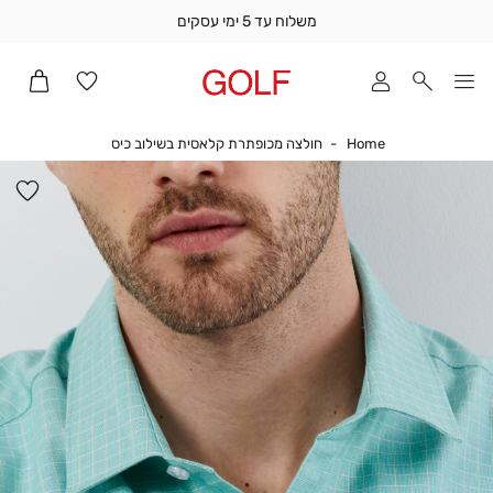
משלוח עד 5 ימי עסקים
שלוח
ד
מי
סקים
Home
חולצה מכופתרת קל
Home
חולצה מכופתרת קלאסית בשילוב כיס
ומך
כירה
הו
אדר
למ
(1