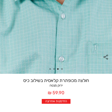
חולצה מכופתרת קלאסית בשילוב כיס
ירוק מנטה
מחיר
59.90 ₪
אחרי
הזדמנות אחרונה
הנחה