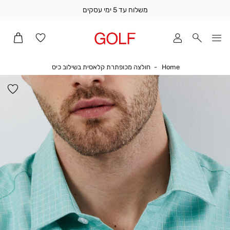
משלוח עד 5 ימי עסקים
שלוח
ד
מי
סקים
Home
חולצה מכופתרת קל
Home
חולצה מכופתרת קלאסית בשילוב כיס
ומך
כירה
הו
אדר
למ
(1