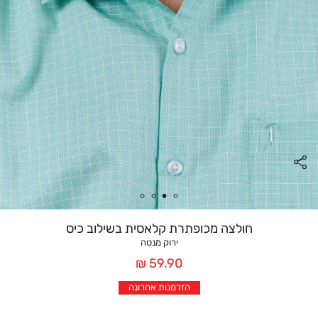
חולצה מכופתרת קלאסית בשילוב כיס
ירוק מנטה
מחיר
59.90 ₪
אחרי
הזדמנות אחרונה
הנחה