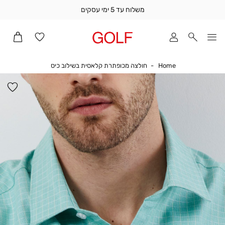
משלוח עד 5 ימי עסקים
שלוח
ד
מי
סקים
Home
חולצה מכופתרת קל
Home
חולצה מכופתרת קלאסית בשילוב כיס
ומך
כירה
הו
אדר
למ
(1