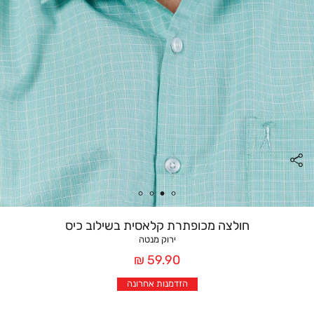
חולצה מכופתרת קלאסית בשילוב כיס
ירוק מנטה
מחיר
59.90 ₪
אחרי
הזדמנות אחרונה
הנחה