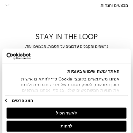
מבצעים והנחות
STAY IN THE LOOP
נרשמים ומקבלים עדכונים על הטבות, מבצעים ועוד.
מייל
האתר עושה שימוש בעוגיות
אני מאשר/ת ומסכימ/ה לקבלת דיוור ישיר, הודעות ופרסומים
שיווקיים בכלל פרטי הקשר המצויים בידי החברה ובכלל זה דוא"ל
אנחנו משתמשים בקובצי Cookie כדי להתאים אישית
SMS ועוד. המידע ייאסף בהתאם למדיניות הפרטיות של החברה.
תוכן ומודעות, לספק תכונות של מדיה חברתית ולנתח
"
צפייה במדיניות הפרטיות
".
את תנועת המשתמשים שלנו. בנוסף, אנחנו משתפים
מידע על אופן השימוש באתר שלנו עם השותפים שלנו
הצג פרטים
מתחומי המדיה החברתית, הפרסום וניתוח הנתונים.
גורמים אלה עשויים לשלב את הנתונים האלה עם מידע
לאשר הכול
אחר שסיפקתם או שהם אספו בעקבות השימוש שעשיתם
בשירותים שלהם.
לדחות
חנויות