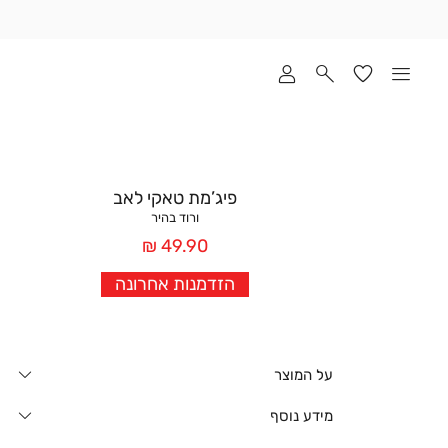
שלוח
ד
מי
סקים
ומך
כירה
אדר
פיג’מת טאקי לאב
(1
ורוד בהיר
מחיר
49.90 ₪
אחרי
הזדמנות אחרונה
הנחה
על המוצר
מידע נוסף