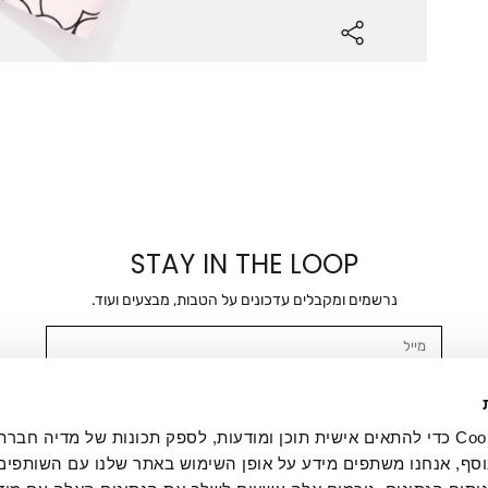
STAY IN THE LOOP
נרשמים ומקבלים עדכונים על הטבות, מבצעים ועוד.
מייל
אשר/ת ומסכימ/ה לקבלת דיוור ישיר, הודעות ופרסומים שיווקיים בכלל פרטי הקשר 
SMS ועוד. המידע ייאסף בהתאם למדיניות הפרטיות של החברה. "
במדיניות הפרטיות
".
אנחנו משתמשים בקובצי Cookie כדי להתאים אישית תוכן ומודעות, לספק תכונות של מדיה
סף, אנחנו משתפים מידע על אופן השימוש באתר שלנו עם השותפים