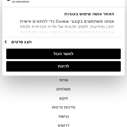
שיווקיים בכלל פרטי הקשר המצויים בידי החברה ובכלל זה דוא"ל
SMS ועוד. המידע ייאסף בהתאם למדיניות הפרטיות של החברה.
"
צפייה במדיניות הפרטיות
".
האתר עושה שימוש בעוגיות
אנחנו משתמשים בקובצי Cookie כדי להתאים אישית
תוכן ומודעות, לספק תכונות של מדיה חברתית ולנתח
את תנועת המשתמשים שלנו. בנוסף, אנחנו משתפים
מידע על אופן השימוש באתר שלנו עם השותפים שלנו
הצג פרטים
מתחומי המדיה החברתית, הפרסום וניתוח הנתונים.
גורמים אלה עשויים לשלב את הנתונים האלה עם מידע
חנויות
לאשר הכול
אחר שסיפקתם או שהם אספו בעקבות השימוש שעשיתם
בשירותים שלהם.
שירות לקוחות
לדחות
ההזמנות שלי
אודות
משלוחים
תקנון
מדיניות פרטיות
נגישות
דרושים