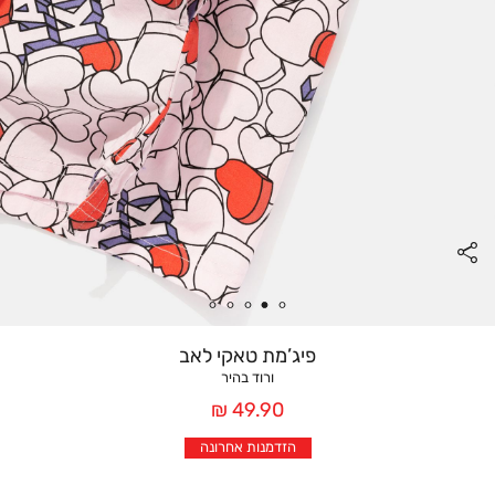
פיג’מת טאקי לאב
ורוד בהיר
מחיר
49.90 ₪
אחרי
הזדמנות אחרונה
הנחה