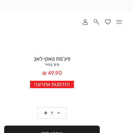
שלוח
ד
מי
סקים
ומך
כירה
אדר
פיג’מת טאקי לאב
(1
ורוד בהיר
מחיר
49.90 ₪
אחרי
הזדמנות אחרונה
הנחה
כמות