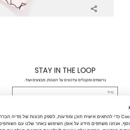
STAY IN THE LOOP
נרשמים ומקבלים עדכונים על הטבות, מבצעים ועוד.
מייל
אשר/ת ומסכימ/ה לקבלת דיוור ישיר, הודעות ופרסומים שיווקיים בכלל פרטי הקשר 
SMS ועוד. המידע ייאסף בהתאם למדיניות הפרטיות של החברה. "
במדיניות הפרטיות
".
אנחנו משתמשים בקובצי Cookie כדי להתאים אישית תוכן ומודעות, לספק תכונות של מדיה
סף, אנחנו משתפים מידע על אופן השימוש באתר שלנו עם השותפים