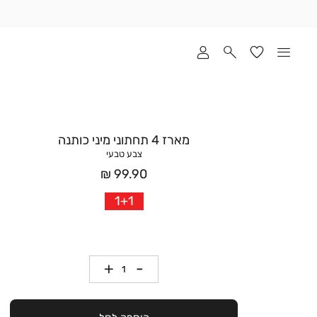
שלוח
ד
מי
סקים
ומך
כירה
אדר
מארז 4 תחתוני מיני כותנה
(1
צבע טבעי
מחיר
99.90 ₪
אחרי
1+1
הנחה
כמות