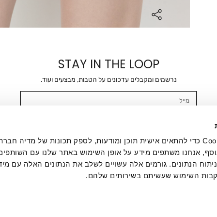
STAY IN THE LOOP
נרשמים ומקבלים עדכונים על הטבות, מבצעים ועוד.
מייל
אשר/ת ומסכימ/ה לקבלת דיוור ישיר, הודעות ופרסומים שיווקיים בכלל פרטי הקשר 
SMS ועוד. המידע ייאסף בהתאם למדיניות הפרטיות של החברה. "
במדיניות הפרטיות
".
אנחנו משתמשים בקובצי Cookie כדי להתאים אישית תוכן ומודעות, לספק תכונות של מדיה
סף, אנחנו משתפים מידע על אופן השימוש באתר שלנו עם השותפים
תוח הנתונים. גורמים אלה עשויים לשלב את הנתונים האלה עם מיד
בות השימוש שעשיתם בשירותים שלהם.
ת לקוחות
ההזמנות שלי
אודות
משלוחים
תקנון
מדיניות פרטי
דרושים
ביטול עסקה
מתנות לעסקים
תקנון גיפט קארד