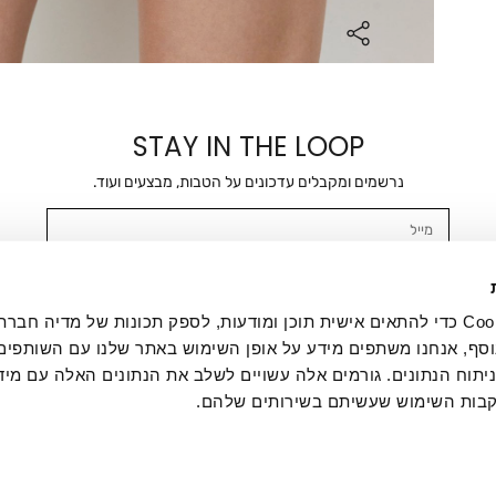
STAY IN THE LOOP
נרשמים ומקבלים עדכונים על הטבות, מבצעים ועוד.
מייל
אשר/ת ומסכימ/ה לקבלת דיוור ישיר, הודעות ופרסומים שיווקיים בכלל פרטי הקשר 
SMS ועוד. המידע ייאסף בהתאם למדיניות הפרטיות של החברה. "
במדיניות הפרטיות
".
אנחנו משתמשים בקובצי Cookie כדי להתאים אישית תוכן ומודעות, לספק תכונות של מדיה
סף, אנחנו משתפים מידע על אופן השימוש באתר שלנו עם השותפים
תוח הנתונים. גורמים אלה עשויים לשלב את הנתונים האלה עם מיד
בות השימוש שעשיתם בשירותים שלהם.
ת לקוחות
ההזמנות שלי
אודות
משלוחים
תקנון
מדיניות פרטי
דרושים
ביטול עסקה
מתנות לעסקים
תקנון גיפט קארד