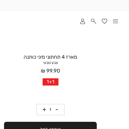
שלוח
ד
מי
סקים
ומך
כירה
אדר
מארז 4 תחתוני מיני כותנה
(1
צבע טבעי
מחיר
99.90 ₪
אחרי
1+1
הנחה
כמות