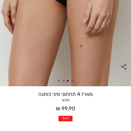
מארז 4 תחתוני מיני כותנה
טבעי
מחיר
99.90 ₪
אחרי
1+1
הנחה