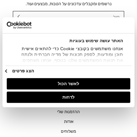
נרשמים ומקבלים עדכונים על הטבות, מבצעים ועוד.
מייל
אני מאשר/ת ומסכימ/ה לקבלת דיוור ישיר, הודעות ופרסומים
שיווקיים בכלל פרטי הקשר המצויים בידי החברה ובכלל זה דוא"ל
SMS ועוד. המידע ייאסף בהתאם למדיניות הפרטיות של החברה.
האתר עושה שימוש בעוגיות
"
צפייה במדיניות הפרטיות
".
אנחנו משתמשים בקובצי Cookie כדי להתאים אישית
תוכן ומודעות, לספק תכונות של מדיה חברתית ולנתח
את תנועת המשתמשים שלנו. בנוסף, אנחנו משתפים
מידע על אופן השימוש באתר שלנו עם השותפים שלנו
הצג פרטים
מתחומי המדיה החברתית, הפרסום וניתוח הנתונים.
גורמים אלה עשויים לשלב את הנתונים האלה עם מידע
לאשר הכול
אחר שסיפקתם או שהם אספו בעקבות השימוש שעשיתם
בשירותים שלהם.
חנויות
לדחות
שירות לקוחות
ההזמנות שלי
אודות
משלוחים