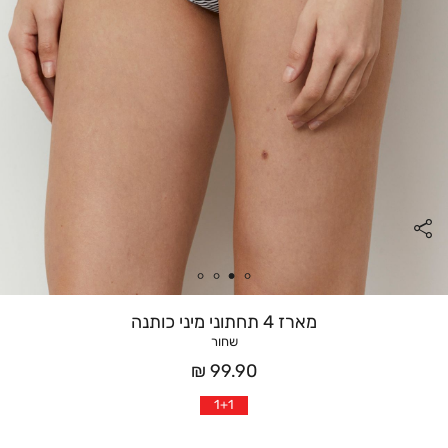
מארז 4 תחתוני מיני כותנה
שחור
מחיר
99.90 ₪
אחרי
1+1
הנחה