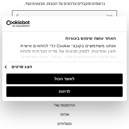
נרשמים ומקבלים עדכונים על הטבות, מבצעים ועוד.
מייל
אני מאשר/ת ומסכימ/ה לקבלת דיוור ישיר, הודעות ופרסומים
שיווקיים בכלל פרטי הקשר המצויים בידי החברה ובכלל זה דוא"ל
SMS ועוד. המידע ייאסף בהתאם למדיניות הפרטיות של החברה.
האתר עושה שימוש בעוגיות
"
צפייה במדיניות הפרטיות
".
אנחנו משתמשים בקובצי Cookie כדי להתאים אישית
תוכן ומודעות, לספק תכונות של מדיה חברתית ולנתח
את תנועת המשתמשים שלנו. בנוסף, אנחנו משתפים
מידע על אופן השימוש באתר שלנו עם השותפים שלנו
הצג פרטים
מתחומי המדיה החברתית, הפרסום וניתוח הנתונים.
גורמים אלה עשויים לשלב את הנתונים האלה עם מידע
לאשר הכול
אחר שסיפקתם או שהם אספו בעקבות השימוש שעשיתם
בשירותים שלהם.
חנויות
לדחות
שירות לקוחות
ההזמנות שלי
אודות
משלוחים