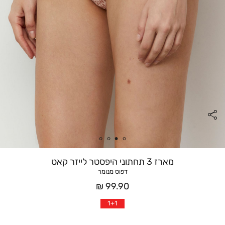
מארז 3 תחתוני היפסטר לייזר קאט
דפוס מנומר
מחיר
99.90 ₪
אחרי
1+1
הנחה