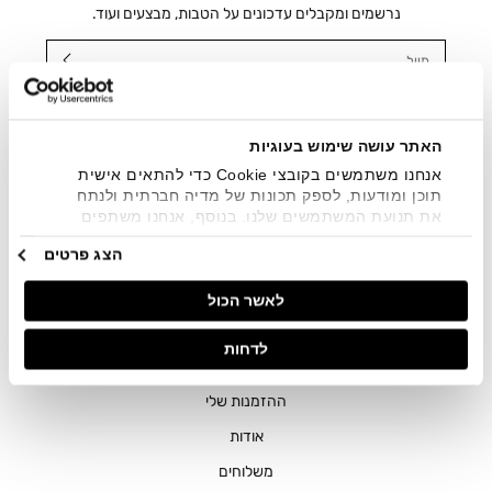
נרשמים ומקבלים עדכונים על הטבות, מבצעים ועוד.
מייל
אני מאשר/ת ומסכימ/ה לקבלת דיוור ישיר, הודעות ופרסומים
שיווקיים בכלל פרטי הקשר המצויים בידי החברה ובכלל זה דוא"ל
SMS ועוד. המידע ייאסף בהתאם למדיניות הפרטיות של החברה.
האתר עושה שימוש בעוגיות
"
צפייה במדיניות הפרטיות
".
אנחנו משתמשים בקובצי Cookie כדי להתאים אישית
תוכן ומודעות, לספק תכונות של מדיה חברתית ולנתח
את תנועת המשתמשים שלנו. בנוסף, אנחנו משתפים
מידע על אופן השימוש באתר שלנו עם השותפים שלנו
הצג פרטים
מתחומי המדיה החברתית, הפרסום וניתוח הנתונים.
גורמים אלה עשויים לשלב את הנתונים האלה עם מידע
לאשר הכול
אחר שסיפקתם או שהם אספו בעקבות השימוש שעשיתם
בשירותים שלהם.
חנויות
לדחות
שירות לקוחות
ההזמנות שלי
אודות
משלוחים