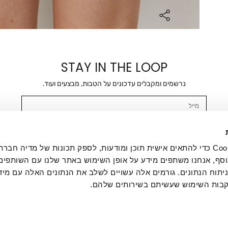
STAY IN THE LOOP
נרשמים ומקבלים עדכונים על הטבות, מבצעים ועוד.
מייל
אשר/ת ומסכימ/ה לקבלת דיוור ישיר, הודעות ופרסומים שיווקיים בכלל פרטי הקשר 
SMS ועוד. המידע ייאסף בהתאם למדיניות הפרטיות של החברה. "
במדיניות הפרטיות
".
אנחנו משתמשים בקובצי Cookie כדי להתאים אישית תוכן ומודעות, לספק תכונות של מדיה
סף, אנחנו משתפים מידע על אופן השימוש באתר שלנו עם השותפים
תוח הנתונים. גורמים אלה עשויים לשלב את הנתונים האלה עם מיד
בות השימוש שעשיתם בשירותים שלהם.
ת לקוחות
ההזמנות שלי
אודות
משלוחים
תקנון
מדיניות פרטי
דרושים
ביטול עסקה
מתנות לעסקים
תקנון גיפט קארד