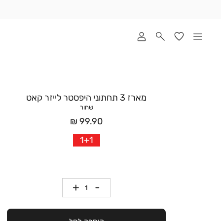
שלוח
ד
מי
סקים
ומך
כירה
אדר
מארז 3 תחתוני היפסטר לייזר קאט
(1
שחור
מחיר
99.90 ₪
אחרי
1+1
הנחה
כמות