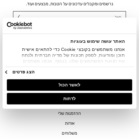
נרשמים ומקבלים עדכונים על הטבות, מבצעים ועוד.
מייל
אני מאשר/ת ומסכימ/ה לקבלת דיוור ישיר, הודעות ופרסומים
שיווקיים בכלל פרטי הקשר המצויים בידי החברה ובכלל זה דוא"ל
SMS ועוד. המידע ייאסף בהתאם למדיניות הפרטיות של החברה.
האתר עושה שימוש בעוגיות
"
צפייה במדיניות הפרטיות
".
אנחנו משתמשים בקובצי Cookie כדי להתאים אישית
תוכן ומודעות, לספק תכונות של מדיה חברתית ולנתח
את תנועת המשתמשים שלנו. בנוסף, אנחנו משתפים
מידע על אופן השימוש באתר שלנו עם השותפים שלנו
הצג פרטים
מתחומי המדיה החברתית, הפרסום וניתוח הנתונים.
גורמים אלה עשויים לשלב את הנתונים האלה עם מידע
לאשר הכול
אחר שסיפקתם או שהם אספו בעקבות השימוש שעשיתם
בשירותים שלהם.
חנויות
לדחות
שירות לקוחות
ההזמנות שלי
אודות
משלוחים