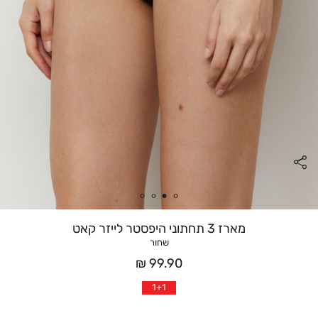
מארז 3 תחתוני היפסטר לייזר קאט
שחור
מחיר
99.90 ₪
אחרי
1+1
הנחה