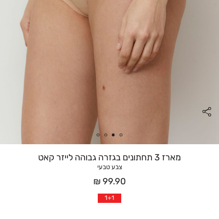
מארז 3 תחתונים בגזרה גבוהה לייזר קאט
צבע טבעי
מחיר
99.90 ₪
אחרי
1+1
הנחה