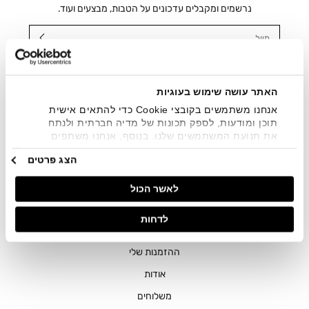
נרשמים ומקבלים עדכונים על הטבות, מבצעים ועוד.
מייל
אני מאשר/ת ומסכימ/ה לקבלת דיוור ישיר, הודעות ופרסומים
שיווקיים בכלל פרטי הקשר המצויים בידי החברה ובכלל זה דוא"ל
SMS ועוד. המידע ייאסף בהתאם למדיניות הפרטיות של החברה.
האתר עושה שימוש בעוגיות
"
צפייה במדיניות הפרטיות
".
אנחנו משתמשים בקובצי Cookie כדי להתאים אישית
תוכן ומודעות, לספק תכונות של מדיה חברתית ולנתח
את תנועת המשתמשים שלנו. בנוסף, אנחנו משתפים
מידע על אופן השימוש באתר שלנו עם השותפים שלנו
הצג פרטים
מתחומי המדיה החברתית, הפרסום וניתוח הנתונים.
גורמים אלה עשויים לשלב את הנתונים האלה עם מידע
לאשר הכול
אחר שסיפקתם או שהם אספו בעקבות השימוש שעשיתם
בשירותים שלהם.
חנויות
לדחות
שירות לקוחות
ההזמנות שלי
אודות
משלוחים