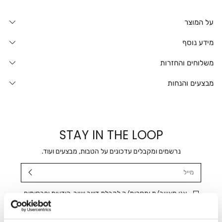
על המוצר
מידע נוסף
משלוחים והחזרות
מבצעים והנחות
STAY IN THE LOOP
נרשמים ומקבלים עדכונים על הטבות, מבצעים ועוד.
מייל
אני מאשר/ת ומסכימ/ה לקבלת דיוור ישיר, הודעות ופרסומים
שיווקיים בכלל פרטי הקשר המצויים בידי החברה ובכלל זה דוא"ל
SMS ועוד. המידע ייאסף בהתאם למדיניות הפרטיות של החברה.
"
צפייה במדיניות הפרטיות
".