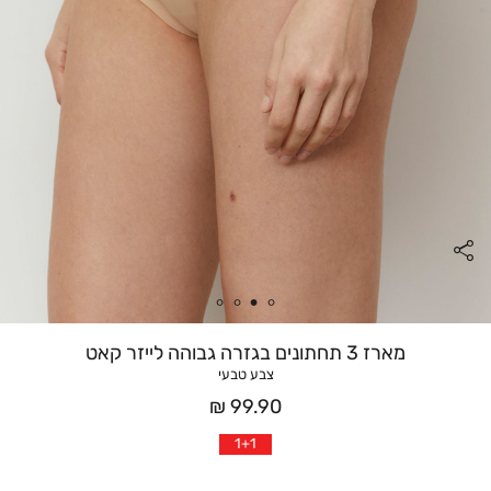
מארז 3 תחתונים בגזרה גבוהה לייזר קאט
צבע טבעי
מחיר
99.90 ₪
אחרי
1+1
הנחה