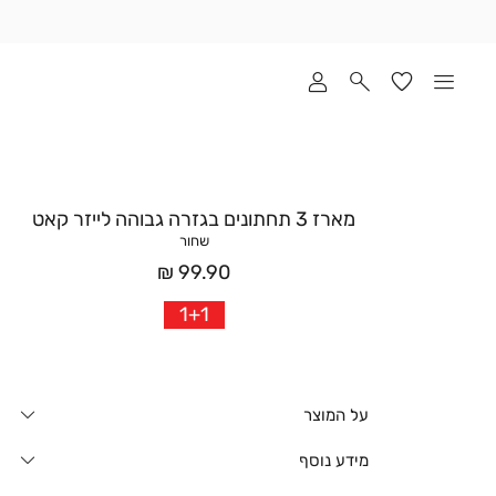
שלוח
ד
מי
סקים
ומך
כירה
אדר
מארז 3 תחתונים בגזרה גבוהה לייזר קאט
(1
שחור
מחיר
99.90 ₪
אחרי
1+1
הנחה
על המוצר
מידע נוסף