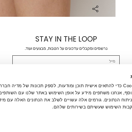
STAY IN THE LOOP
נרשמים ומקבלים עדכונים על הטבות, מבצעים ועוד.
מייל
אשר/ת ומסכימ/ה לקבלת דיוור ישיר, הודעות ופרסומים שיווקיים בכלל פרטי הקשר 
SMS ועוד. המידע ייאסף בהתאם למדיניות הפרטיות של החברה. "
במדיניות הפרטיות
".
אנחנו משתמשים בקובצי Cookie כדי להתאים אישית תוכן ומודעות, לספק תכונות של מדיה
סף, אנחנו משתפים מידע על אופן השימוש באתר שלנו עם השותפים
תוח הנתונים. גורמים אלה עשויים לשלב את הנתונים האלה עם מיד
בות השימוש שעשיתם בשירותים שלהם.
ת לקוחות
ההזמנות שלי
אודות
משלוחים
תקנון
מדיניות פרטי
דרושים
ביטול עסקה
מתנות לעסקים
תקנון גיפט קארד