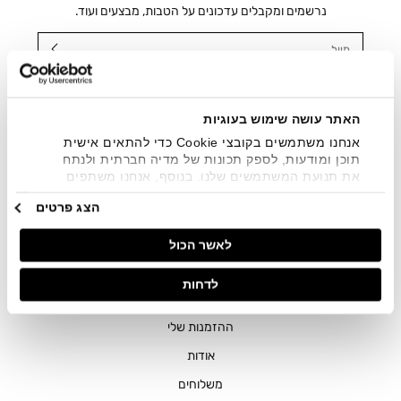
נרשמים ומקבלים עדכונים על הטבות, מבצעים ועוד.
מייל
אני מאשר/ת ומסכימ/ה לקבלת דיוור ישיר, הודעות ופרסומים
שיווקיים בכלל פרטי הקשר המצויים בידי החברה ובכלל זה דוא"ל
SMS ועוד. המידע ייאסף בהתאם למדיניות הפרטיות של החברה.
האתר עושה שימוש בעוגיות
"
צפייה במדיניות הפרטיות
".
אנחנו משתמשים בקובצי Cookie כדי להתאים אישית
תוכן ומודעות, לספק תכונות של מדיה חברתית ולנתח
את תנועת המשתמשים שלנו. בנוסף, אנחנו משתפים
מידע על אופן השימוש באתר שלנו עם השותפים שלנו
הצג פרטים
מתחומי המדיה החברתית, הפרסום וניתוח הנתונים.
גורמים אלה עשויים לשלב את הנתונים האלה עם מידע
לאשר הכול
אחר שסיפקתם או שהם אספו בעקבות השימוש שעשיתם
בשירותים שלהם.
חנויות
לדחות
שירות לקוחות
ההזמנות שלי
אודות
משלוחים