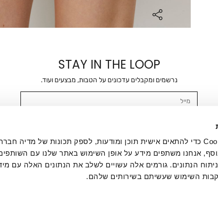
STAY IN THE LOOP
נרשמים ומקבלים עדכונים על הטבות, מבצעים ועוד.
מייל
אשר/ת ומסכימ/ה לקבלת דיוור ישיר, הודעות ופרסומים שיווקיים בכלל פרטי הקשר 
SMS ועוד. המידע ייאסף בהתאם למדיניות הפרטיות של החברה. "
במדיניות הפרטיות
".
אנחנו משתמשים בקובצי Cookie כדי להתאים אישית תוכן ומודעות, לספק תכונות של מדיה
סף, אנחנו משתפים מידע על אופן השימוש באתר שלנו עם השותפים
תוח הנתונים. גורמים אלה עשויים לשלב את הנתונים האלה עם מיד
בות השימוש שעשיתם בשירותים שלהם.
ת לקוחות
ההזמנות שלי
אודות
משלוחים
תקנון
מדיניות פרטי
דרושים
ביטול עסקה
מתנות לעסקים
תקנון גיפט קארד