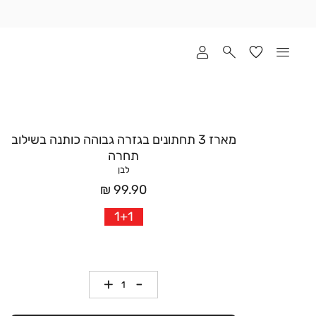
שלוח
ד
מי
סקים
ומך
כירה
אדר
מארז 3 תחתונים בגזרה גבוהה כותנה בשילוב
(1
תחרה
לבן
מחיר
99.90 ₪
אחרי
1+1
הנחה
כמות