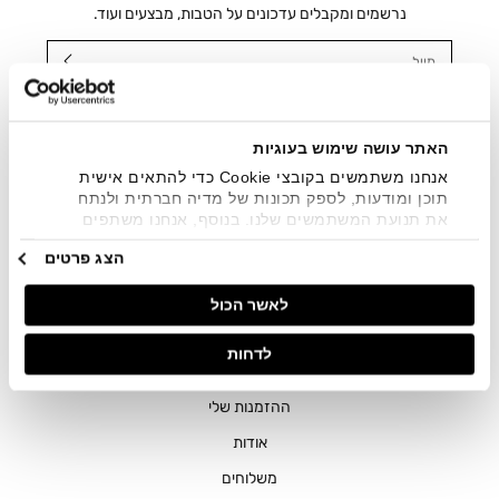
נרשמים ומקבלים עדכונים על הטבות, מבצעים ועוד.
מייל
אני מאשר/ת ומסכימ/ה לקבלת דיוור ישיר, הודעות ופרסומים
שיווקיים בכלל פרטי הקשר המצויים בידי החברה ובכלל זה דוא"ל
SMS ועוד. המידע ייאסף בהתאם למדיניות הפרטיות של החברה.
האתר עושה שימוש בעוגיות
"
צפייה במדיניות הפרטיות
".
אנחנו משתמשים בקובצי Cookie כדי להתאים אישית
תוכן ומודעות, לספק תכונות של מדיה חברתית ולנתח
את תנועת המשתמשים שלנו. בנוסף, אנחנו משתפים
מידע על אופן השימוש באתר שלנו עם השותפים שלנו
הצג פרטים
מתחומי המדיה החברתית, הפרסום וניתוח הנתונים.
גורמים אלה עשויים לשלב את הנתונים האלה עם מידע
לאשר הכול
אחר שסיפקתם או שהם אספו בעקבות השימוש שעשיתם
בשירותים שלהם.
חנויות
לדחות
שירות לקוחות
ההזמנות שלי
אודות
משלוחים