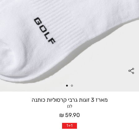
מארז 3 זוגות גרבי קרסוליות כותנה
לבן
מחיר
59.90 ₪
אחרי
1+1
הנחה