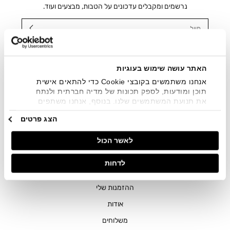
נרשמים ומקבלים עדכונים על הטבות, מבצעים ועוד.
מייל
אני מאשר/ת ומסכימ/ה לקבלת דיוור ישיר, הודעות ופרסומים
שיווקיים בכלל פרטי הקשר המצויים בידי החברה ובכלל זה דוא"ל
SMS ועוד. המידע ייאסף בהתאם למדיניות הפרטיות של החברה.
האתר עושה שימוש בעוגיות
"
צפייה במדיניות הפרטיות
".
אנחנו משתמשים בקובצי Cookie כדי להתאים אישית
תוכן ומודעות, לספק תכונות של מדיה חברתית ולנתח
את תנועת המשתמשים שלנו. בנוסף, אנחנו משתפים
מידע על אופן השימוש באתר שלנו עם השותפים שלנו
הצג פרטים
מתחומי המדיה החברתית, הפרסום וניתוח הנתונים.
גורמים אלה עשויים לשלב את הנתונים האלה עם מידע
לאשר הכול
אחר שסיפקתם או שהם אספו בעקבות השימוש שעשיתם
בשירותים שלהם.
חנויות
לדחות
שירות לקוחות
ההזמנות שלי
אודות
משלוחים