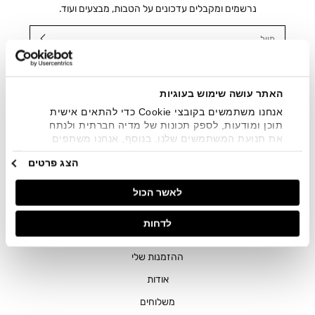
נרשמים ומקבלים עדכונים על הטבות, מבצעים ועוד.
מייל
אני מאשר/ת ומסכימ/ה לקבלת דיוור ישיר, הודעות ופרסומים
שיווקיים בכלל פרטי הקשר המצויים בידי החברה ובכלל זה דוא"ל
SMS ועוד. המידע ייאסף בהתאם למדיניות הפרטיות של החברה.
האתר עושה שימוש בעוגיות
"
צפייה במדיניות הפרטיות
".
אנחנו משתמשים בקובצי Cookie כדי להתאים אישית
תוכן ומודעות, לספק תכונות של מדיה חברתית ולנתח
את תנועת המשתמשים שלנו. בנוסף, אנחנו משתפים
מידע על אופן השימוש באתר שלנו עם השותפים שלנו
הצג פרטים
מתחומי המדיה החברתית, הפרסום וניתוח הנתונים.
גורמים אלה עשויים לשלב את הנתונים האלה עם מידע
לאשר הכול
אחר שסיפקתם או שהם אספו בעקבות השימוש שעשיתם
בשירותים שלהם.
חנויות
לדחות
שירות לקוחות
ההזמנות שלי
אודות
משלוחים