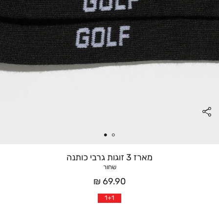
מארז 3 זוגות גרבי כותנה
שחור
מחיר
69.90 ₪
אחרי
1+1
הנחה