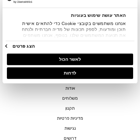
שיווקיים בכלל פרטי הקשר המצויים בידי החברה ובכלל זה דוא"ל
SMS ועוד. המידע ייאסף בהתאם למדיניות הפרטיות של החברה.
"
צפייה במדיניות הפרטיות
".
האתר עושה שימוש בעוגיות
אנחנו משתמשים בקובצי Cookie כדי להתאים אישית
תוכן ומודעות, לספק תכונות של מדיה חברתית ולנתח
את תנועת המשתמשים שלנו. בנוסף, אנחנו משתפים
מידע על אופן השימוש באתר שלנו עם השותפים שלנו
הצג פרטים
מתחומי המדיה החברתית, הפרסום וניתוח הנתונים.
גורמים אלה עשויים לשלב את הנתונים האלה עם מידע
חנויות
לאשר הכול
אחר שסיפקתם או שהם אספו בעקבות השימוש שעשיתם
בשירותים שלהם.
שירות לקוחות
לדחות
ההזמנות שלי
אודות
משלוחים
תקנון
מדיניות פרטיות
נגישות
דרושים