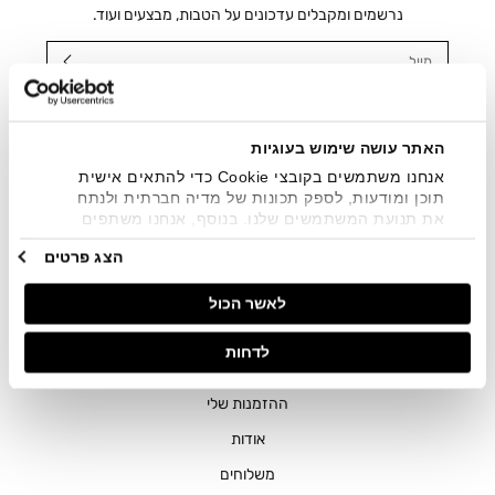
נרשמים ומקבלים עדכונים על הטבות, מבצעים ועוד.
מייל
אני מאשר/ת ומסכימ/ה לקבלת דיוור ישיר, הודעות ופרסומים
שיווקיים בכלל פרטי הקשר המצויים בידי החברה ובכלל זה דוא"ל
SMS ועוד. המידע ייאסף בהתאם למדיניות הפרטיות של החברה.
האתר עושה שימוש בעוגיות
"
צפייה במדיניות הפרטיות
".
אנחנו משתמשים בקובצי Cookie כדי להתאים אישית
תוכן ומודעות, לספק תכונות של מדיה חברתית ולנתח
את תנועת המשתמשים שלנו. בנוסף, אנחנו משתפים
מידע על אופן השימוש באתר שלנו עם השותפים שלנו
הצג פרטים
מתחומי המדיה החברתית, הפרסום וניתוח הנתונים.
גורמים אלה עשויים לשלב את הנתונים האלה עם מידע
לאשר הכול
אחר שסיפקתם או שהם אספו בעקבות השימוש שעשיתם
בשירותים שלהם.
חנויות
לדחות
שירות לקוחות
ההזמנות שלי
אודות
משלוחים