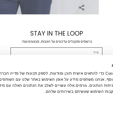
STAY IN THE LOOP
נרשמים ומקבלים עדכונים על הטבות, מבצעים ועוד.
מייל
אשר/ת ומסכימ/ה לקבלת דיוור ישיר, הודעות ופרסומים שיווקיים בכלל פרטי הקשר 
SMS ועוד. המידע ייאסף בהתאם למדיניות הפרטיות של החברה. "
במדיניות הפרטיות
".
אנחנו משתמשים בקובצי Cookie כדי להתאים אישית תוכן ומודעות, לספק תכונות של מדיה
סף, אנחנו משתפים מידע על אופן השימוש באתר שלנו עם השותפים
תוח הנתונים. גורמים אלה עשויים לשלב את הנתונים האלה עם מיד
בות השימוש שעשיתם בשירותים שלהם.
ת לקוחות
ההזמנות שלי
אודות
משלוחים
תקנון
מדיניות פרטי
דרושים
ביטול עסקה
מתנות לעסקים
תקנון גיפט קארד