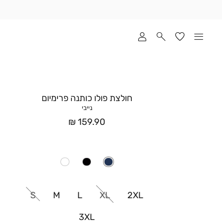
שלוח
ד
מי
סקים
ומך
כירה
אדר
חולצת פולו כותנה פרימיום
(1
נייבי
מחיר
159.90 ₪
אחרי
הנחה
S
M
L
XL
2XL
3XL