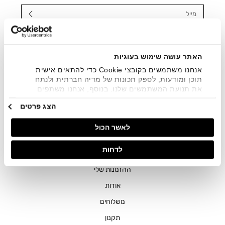
מייל
אני מאשר/ת ומסכימ/ה לקבלת דיוור ישיר, הודעות ופרסומים
שיווקיים בכלל פרטי הקשר המצויים בידי החברה ובכלל זה דוא"ל
SMS ועוד. המידע ייאסף בהתאם למדיניות הפרטיות של החברה.
האתר עושה שימוש בעוגיות
"
צפייה במדיניות הפרטיות
".
אנחנו משתמשים בקובצי Cookie כדי להתאים אישית
תוכן ומודעות, לספק תכונות של מדיה חברתית ולנתח
את תנועת המשתמשים שלנו. בנוסף, אנחנו משתפים
מידע על אופן השימוש באתר שלנו עם השותפים שלנו
הצג פרטים
מתחומי המדיה החברתית, הפרסום וניתוח הנתונים.
גורמים אלה עשויים לשלב את הנתונים האלה עם מידע
לאשר הכול
אחר שסיפקתם או שהם אספו בעקבות השימוש שעשיתם
בשירותים שלהם.
חנויות
לדחות
שירות לקוחות
ההזמנות שלי
אודות
משלוחים
תקנון