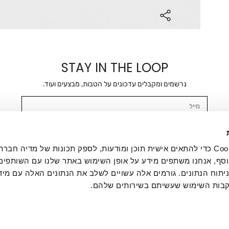
STAY IN THE LOOP
נרשמים ומקבלים עדכונים על הטבות, מבצעים ועוד.
מייל
אשר/ת ומסכימ/ה לקבלת דיוור ישיר, הודעות ופרסומים שיווקיים בכלל פרטי הקשר 
SMS ועוד. המידע ייאסף בהתאם למדיניות הפרטיות של החברה. "
במדיניות הפרטיות
".
אנחנו משתמשים בקובצי Cookie כדי להתאים אישית תוכן ומודעות, לספק תכונות של מדיה
סף, אנחנו משתפים מידע על אופן השימוש באתר שלנו עם השותפים
תוח הנתונים. גורמים אלה עשויים לשלב את הנתונים האלה עם מיד
בות השימוש שעשיתם בשירותים שלהם.
ת לקוחות
ההזמנות שלי
אודות
משלוחים
תקנון
מדיניות פרטי
דרושים
ביטול עסקה
מתנות לעסקים
תקנון גיפט קארד