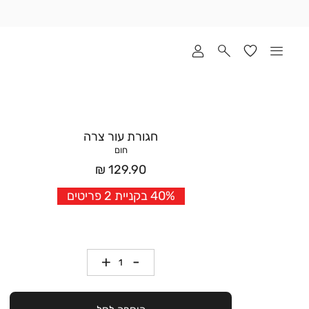
שלוח
ד
מי
סקים
ומך
כירה
אדר
חגורת עור צרה
(1
חום
מחיר
129.90 ₪
אחרי
40% בקניית 2 פריטים
הנחה
כמות