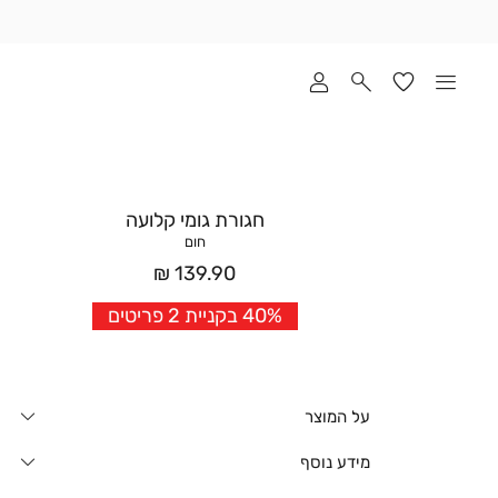
שלוח
ד
מי
סקים
ומך
כירה
אדר
חגורת גומי קלועה
(1
חום
מחיר
139.90 ₪
אחרי
40% בקניית 2 פריטים
הנחה
על המוצר
מידע נוסף