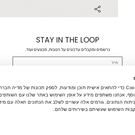
STAY IN THE LOOP
נרשמים ומקבלים עדכונים על הטבות, מבצעים ועוד.
מייל
אשר/ת ומסכימ/ה לקבלת דיוור ישיר, הודעות ופרסומים שיווקיים בכלל פרטי הקשר 
SMS ועוד. המידע ייאסף בהתאם למדיניות הפרטיות של החברה. "
במדיניות הפרטיות
".
אנחנו משתמשים בקובצי Cookie כדי להתאים אישית תוכן ומודעות, לספק תכונות של מדיה
סף, אנחנו משתפים מידע על אופן השימוש באתר שלנו עם השותפים
תוח הנתונים. גורמים אלה עשויים לשלב את הנתונים האלה עם מיד
בות השימוש שעשיתם בשירותים שלהם.
ת לקוחות
ההזמנות שלי
אודות
משלוחים
תקנון
מדיניות פרטי
דרושים
ביטול עסקה
מתנות לעסקים
תקנון גיפט קארד