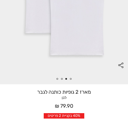
מארז 2 גופיות כותנה לגבר
לבן
מחיר
79.90 ₪
אחרי
40% בקניית 2 פריטים
הנחה