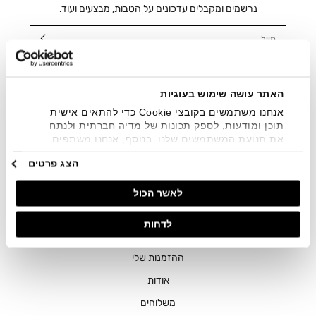
נרשמים ומקבלים עדכונים על הטבות, מבצעים ועוד.
מייל
אני מאשר/ת ומסכימ/ה לקבלת דיוור ישיר, הודעות ופרסומים
שיווקיים בכלל פרטי הקשר המצויים בידי החברה ובכלל זה דוא"ל
SMS ועוד. המידע ייאסף בהתאם למדיניות הפרטיות של החברה.
האתר עושה שימוש בעוגיות
"
צפייה במדיניות הפרטיות
".
אנחנו משתמשים בקובצי Cookie כדי להתאים אישית
תוכן ומודעות, לספק תכונות של מדיה חברתית ולנתח
את תנועת המשתמשים שלנו. בנוסף, אנחנו משתפים
מידע על אופן השימוש באתר שלנו עם השותפים שלנו
הצג פרטים
מתחומי המדיה החברתית, הפרסום וניתוח הנתונים.
גורמים אלה עשויים לשלב את הנתונים האלה עם מידע
לאשר הכול
אחר שסיפקתם או שהם אספו בעקבות השימוש שעשיתם
בשירותים שלהם.
חנויות
לדחות
שירות לקוחות
ההזמנות שלי
אודות
משלוחים