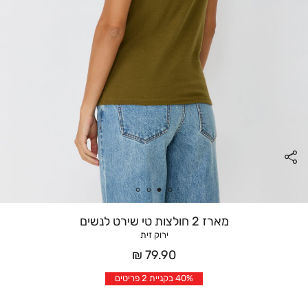
מארז 2 חולצות טי שירט לנשים
ירוק זית
מחיר
79.90 ₪
אחרי
40% בקניית 2 פריטים
הנחה