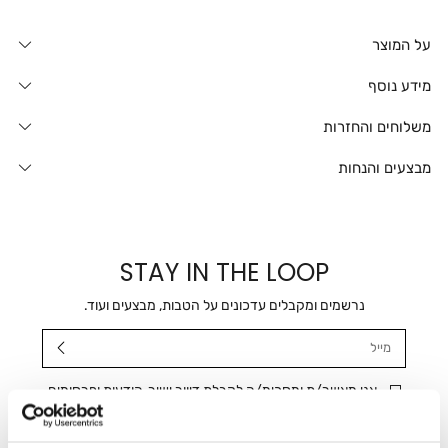
על המוצר
מידע נוסף
משלוחים והחזרות
מבצעים והנחות
STAY IN THE LOOP
נרשמים ומקבלים עדכונים על הטבות, מבצעים ועוד.
מייל
אני מאשר/ת ומסכימ/ה לקבלת דיוור ישיר, הודעות ופרסומים
שיווקיים בכלל פרטי הקשר המצויים בידי החברה ובכלל זה דוא"ל
SMS ועוד. המידע ייאסף בהתאם למדיניות הפרטיות של החברה.
"
צפייה במדיניות הפרטיות
".