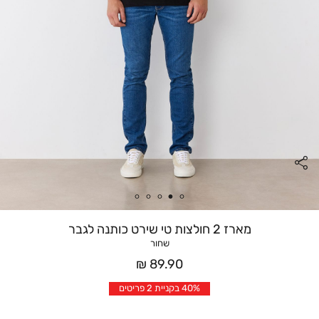
מארז 2 חולצות טי שירט כותנה לגבר
שחור
מחיר
89.90 ₪
אחרי
40% בקניית 2 פריטים
הנחה