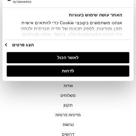
שיווקיים בכלל פרטי הקשר המצויים בידי החברה ובכלל זה דוא"ל
SMS ועוד. המידע ייאסף בהתאם למדיניות הפרטיות של החברה.
"
צפייה במדיניות הפרטיות
".
האתר עושה שימוש בעוגיות
אנחנו משתמשים בקובצי Cookie כדי להתאים אישית
תוכן ומודעות, לספק תכונות של מדיה חברתית ולנתח
את תנועת המשתמשים שלנו. בנוסף, אנחנו משתפים
מידע על אופן השימוש באתר שלנו עם השותפים שלנו
הצג פרטים
מתחומי המדיה החברתית, הפרסום וניתוח הנתונים.
גורמים אלה עשויים לשלב את הנתונים האלה עם מידע
חנויות
לאשר הכול
אחר שסיפקתם או שהם אספו בעקבות השימוש שעשיתם
בשירותים שלהם.
שירות לקוחות
לדחות
ההזמנות שלי
אודות
משלוחים
תקנון
מדיניות פרטיות
נגישות
דרושים